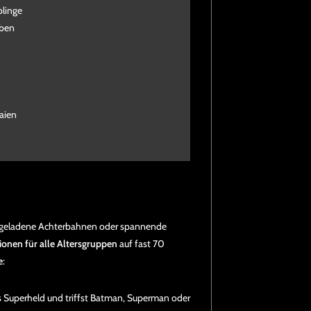
blinge
eben
aien
ingeladene Achterbahnen oder spannende
ionen für alle Altersgruppen
auf fast 70
e
:
als Superheld und triffst Batman, Superman oder