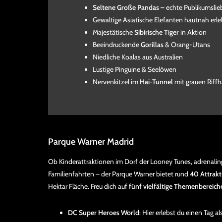
Seltene Große Pandas
– echte Publikumslie
Gewaltige Asiatische Elefanten hautnah erl
Majestätische
Sibirische Tiger
in Aktion
Beeindruckende
Gorillas
& Orang-Utans
Niedliche Koalas aus Australien
Lustige Pinguine & Seelöwen
Nervenkitzel im
Hai-Tunnel
mit grauen Riffh
Parque Warner Madrid
Ob Kinderattraktionen im Dorf der Looney Tunes, adrenal
Familienfahrten – der Parque Warner bietet rund
40 Attrakt
Hektar Fläche. Freu dich auf
fünf vielfältige Themenbereich
DC Super Heroes World
: Hier erlebst du einen Tag 