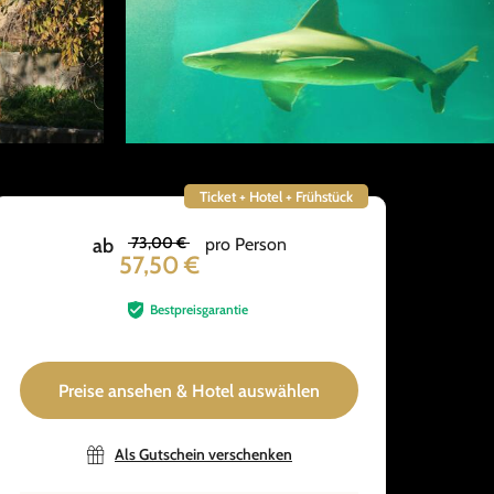
Ticket + Hotel + Frühstück
73,00 €
ab
pro Person
57,50 €
Bestpreisgarantie
Preise ansehen & Hotel auswählen
Als Gutschein verschenken