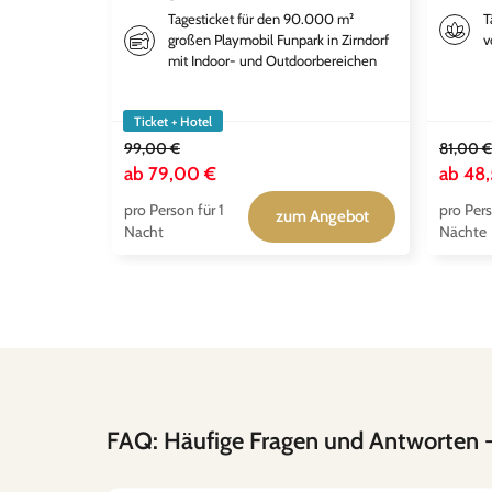
Tagesticket für den 90.000 m²
T
großen Playmobil Funpark in Zirndorf
v
mit Indoor- und Outdoorbereichen
Ticket + Hotel
99,00 €
81,00 €
ab
79,00 €
ab
48,
pro Person für 1
pro Pers
zum Angebot
Nacht
Nächte
FAQ: Häufige Fragen und Antworten
-