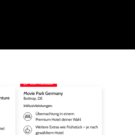
inkl. Frühstück
inkl. Frühst
Movie Park Germany
Therme Erdi
nture
Bottrop, DE
München, DE
Inklusivleistungen
:
Inklusivleistun
Übernachtung in einem
Übernac
Premium Hotel deiner Wahl
Premium
Weitere Extras wie Frühstück – je nach
Frühstü
tel
gewähltem Hotel
gewähl