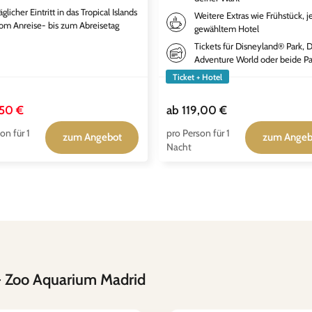
äglicher Eintritt in das Tropical Islands
Weitere Extras wie Frühstück, j
om Anreise- bis zum Abreisetag
gewähltem Hotel
Tickets für Disneyland® Park, 
Adventure World oder beide Pa
Ticket + Hotel
50 €
ab
119,00 €
on für 1
pro Person für 1
zum Angebot
zum Angeb
Nacht
 Zoo Aquarium Madrid