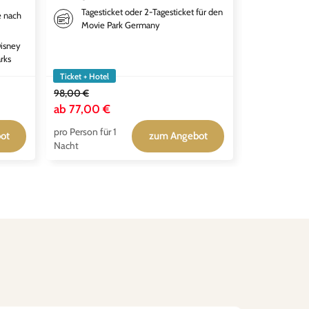
Tagesticket oder 2-Tagesticket für den
Tagesti
e nach
Movie Park Germany
Disney
rks
Ticket + Hotel
Ticket + Hotel
98,00 €
132,00 €
ab
77,00 €
ab
99,00 
pro Person für 1
pro Person für
ot
zum Angebot
Nacht
Nacht