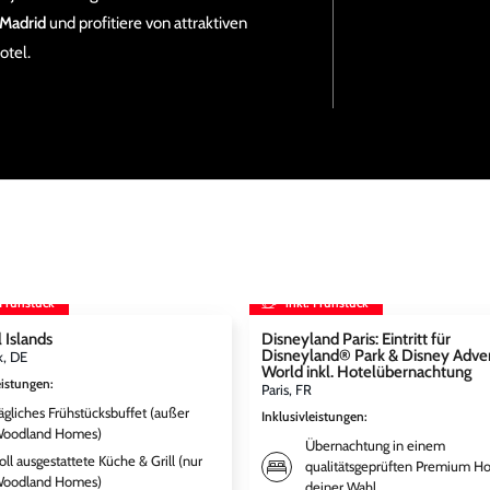
 Madrid
und profitiere von attraktiven
otel.
 Frühstück
inkl. Frühstück
 Islands
Disneyland Paris: Eintritt für
Disneyland® Park & Disney Adve
k, DE
World inkl. Hotelübernachtung
eistungen
:
Paris, FR
ägliches Frühstücksbuffet (außer
Inklusivleistungen
:
oodland Homes)
Übernachtung in einem
oll ausgestattete Küche & Grill (nur
qualitätsgeprüften Premium Ho
oodland Homes)
deiner Wahl