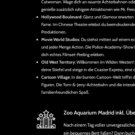
Catwoman. Wage dich an rasante Achterbahnen oder 
genieße zusätzlich ruhigere Attraktionen wie Mr. Fre
Hollywood Boulevard
: Glanz und Glamour erwarten
Fame. Im Chinese Theatre erlebst du beeindruckende
Produktionen.
Movie World Studios
: Du stehst mitten auf einem e
und jeder Menge Action. Die Police-Academy-Show 
dich echtes Filmset-Feeling erleben.
Old West Territory
: Willkommen im Wilden Westen! 
deine Stiefel und steige in die Coaster Express, ein
Cartoon Village
: In der bunten Cartoon-Welt triffst
Figuren. Die Tom-&-Jerry-Achterbahn und die intera
familienfreundlichen Spaß.
Zoo Aquarium Madrid inkl. Üb
Nach einem Tag voller unvergessliche
ein bequemes Bett fallen? Dann buche 