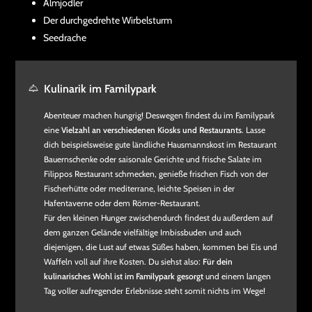
Almjodler
Der durchgedrehte Wirbelsturm
Seedrache
Kulinarik im Familypark
Abenteuer machen hungrig! Deswegen findest du im Familypark
eine
Vielzahl an verschiedenen Kiosks und Restaurants
. Lasse
dich beispielsweise gute ländliche Hausmannskost im Restaurant
Bauernschenke oder saisonale Gerichte und frische Salate im
Filippos Restaurant schmecken, genieße frischen Fisch von der
Fischerhütte oder mediterrane, leichte Speisen in der
Hafentaverne oder dem Römer-Restaurant.
Für den kleinen Hunger zwischendurch findest du außerdem auf
dem ganzen Gelände vielfältige Imbissbuden und auch
diejenigen, die Lust auf etwas Süßes haben, kommen bei Eis und
Waffeln voll auf ihre Kosten. Du siehst also:
Für dein
kulinarisches Wohl ist im Familypark gesorgt
und einem langen
Tag voller aufregender Erlebnisse steht somit nichts im Wege!