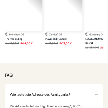
München, DE
Zirndorf, DE
Günzburg, DE
Therme Erding
Playmobil Funpark
LEGOLAND® Deuts
Resort
ab
132,00 €
ab
99,00 €
ab
99,00 €
ab
79,00 €
ab
138,00 €
ab
108
FAQ
Wie lautet die Adresse des Familyparks?
Die Adresse lautet wie folgt: Märchenparkweg 1, 7062 St.