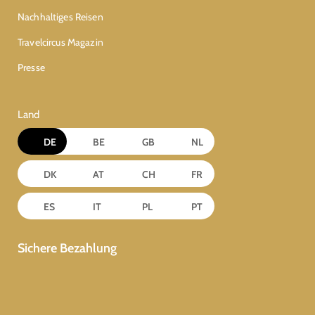
Nachhaltiges Reisen
Travelcircus Magazin
Presse
Land
DE
BE
GB
NL
DK
AT
CH
FR
ES
IT
PL
PT
Sichere Bezahlung