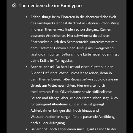
Themenbereiche im Familypark
Erlebnisburg:
Beim Eintreten in die abenteuerliche Welt
des Familyparks landest du direkt in
Filippos Erlebnisburg
.
In dieser Themenwelt
finden schon die ganz Kleinen
passende Attraktionen
. Hier schwimmst du auf dem
Entenrücken durch den Seerosenteich, unternimmst mit
dem Oldtimer-Convoy einen Ausflug ins Zwergenland,
lässt dich in bunten Ballons in die Lüfte heben oder misst
deine Kräfte im Turmgucker.
Abenteuerinsel:
Du hast Lust auf einen Kurztrip in den
Süden? Dafür brauchst du nicht lange reisen, denn in
dem Themenbereich
Abenteuerinsel
wirst du dich
wie im
Urlaub am Mittelmeer
fühlen. Hier erwarten dich
mediterranes Flair, Olivenbäume sowie südländische
Bauten und Klänge. Aber, wie der Name schon sagt: Auch
für
genügend Abenteuer
auf der Insel ist gesorgt.
Achterbahnen bringen dich hoch hinaus und
Wasserattraktionen sorgen für die passende Abkühlung
nach all der Aufregung.
Bauernhof:
Doch lieber einen
Ausflug aufs Land?
In der