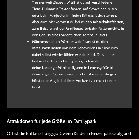
Themenwelt
Bauernhof
triffst du auf
verschiedene
Tiere
. Du kannst Traktor fahren, auf Schweinen reiten
oder beim Almjodler im freien Fall das Jodeln lernen.
Aber auch hier kommst du bei
wilden Achterbahnfahrten
,
zum Beispiel auf der Familienachterbahn Rattenmühle, in
den Genuss eines ordentlichen Adrenalin-Kicks.
Märchenwald:
Im Märchenwald” kannst du dich
verzaubern lassen
von dem liebevollen Flair und dich
dabei selbst wieder fühlen wie ein Kind. Dies ist der
historische Teil des Familyparks, indem du
deine
Lieblings-Märchenfiguren
in Lebensgröße triffst,
deine eigene Stimme aus dem Echobrunnen klingen
hörst oder Vögeln bei ihrer Hochzeit zuschaust und -
hörst.
Attraktionen für jede Größe im Familypark
Oft ist die Enttäuschung groß, wenn Kinder in Freizeitparks aufgrund