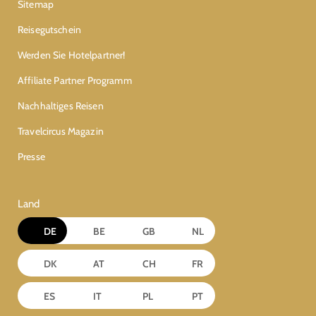
Sitemap
Reisegutschein
Werden Sie Hotelpartner!
Affiliate Partner Programm
Nachhaltiges Reisen
Travelcircus Magazin
Presse
Land
DE
BE
GB
NL
DK
AT
CH
FR
ES
IT
PL
PT