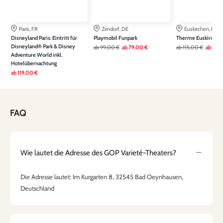
Paris, FR
Zirndorf, DE
Euskirchen, DE
Disneyland Paris: Eintritt für
Playmobil Funpark
Therme Euskirchen
Disneyland® Park & Disney
ab
99,00 €
ab
79,00 €
ab
115,00 €
ab
79,
Adventure World inkl.
Hotelübernachtung
ab
119,00 €
FAQ
Wie lautet die Adresse des GOP Varieté-Theaters?
Die Adresse lautet: Im Kurgarten 8, 32545 Bad Oeynhausen,
Deutschland