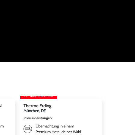
inkl. Frühstück
inkl. Frühst
N
Therme Erding
STARLIGHT 
München, DE
Bochum, DE
Inklusivleistungen
:
Inklusivleistun
um
Übernachtung in einem
Bestpla
Premium Hotel deiner Wahl
EXPRES