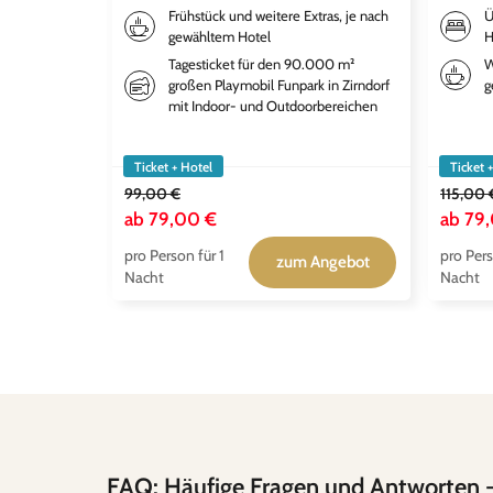
Frühstück und weitere Extras, je nach
Ü
gewähltem Hotel
H
Tagesticket für den 90.000 m²
W
großen Playmobil Funpark in Zirndorf
g
mit Indoor- und Outdoorbereichen
Ticket + Hotel
Ticket 
99,00 €
115,00 
ab
79,00 €
ab
79
pro Person für 1
pro Pers
zum Angebot
Nacht
Nacht
FAQ: Häufige Fragen und Antworten
-