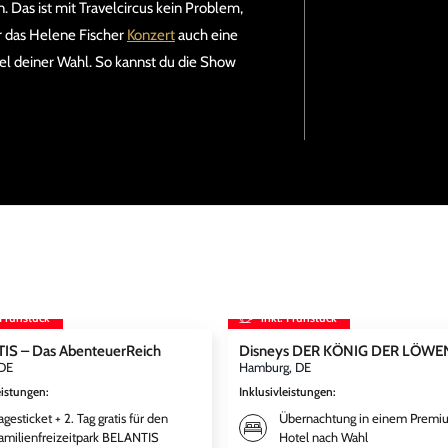
 Das ist mit Travelcircus kein Problem,
r das Helene Fischer
Konzert
auch eine
 deiner Wahl. So kannst du die Show
 Frühstück
inkl. Frühstück
IS – Das AbenteuerReich
Disneys DER KÖNIG DER LÖWE
 DE
Hamburg, DE
eistungen
:
Inklusivleistungen
:
agesticket + 2. Tag gratis für den
Übernachtung in einem Premi
amilienfreizeitpark BELANTIS
Hotel nach Wahl