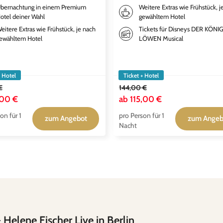
bernachtung in einem Premium
Weitere Extras wie Frühstück, j
otel deiner Wahl
gewähltem Hotel
eitere Extras wie Frühstück, je nach
Tickets für Disneys DER KÖNI
ewähltem Hotel
LÖWEN Musical
+ Hotel
Ticket + Hotel
€
144,00 €
,00 €
ab
115,00 €
on für 1
pro Person für 1
zum Angebot
zum Angeb
Nacht
 Helene Fischer Live in Berlin