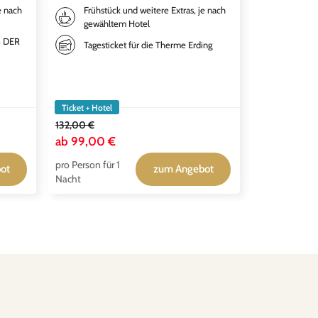
Theate
e nach
Frühstück und weitere Extras, je nach
gewähltem Hotel
Übernac
qualitä
G DER
Tagesticket für die Therme Erding
Premiu
Frühstü
gewähl
Ticket + Hotel
Ticket + Hotel
132,00 €
149,00 €
ab
99,00 €
ab
111,50 €
pro Person für 1
pro Person für
ot
zum Angebot
Nacht
Nacht