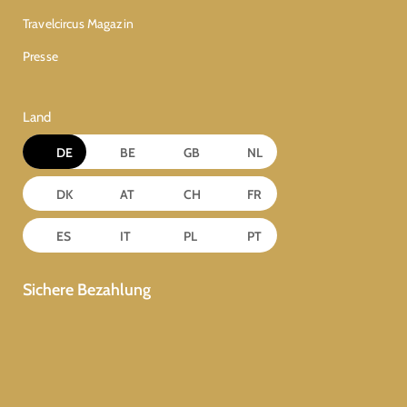
Travelcircus Magazin
Presse
Land
DE
BE
GB
NL
DK
AT
CH
FR
ES
IT
PL
PT
Sichere Bezahlung