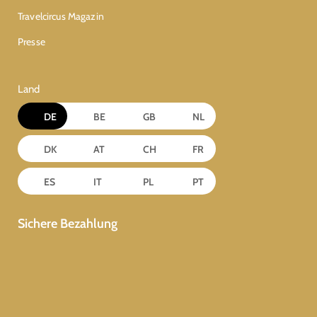
Travelcircus Magazin
Presse
Land
DE
BE
GB
NL
DK
AT
CH
FR
ES
IT
PL
PT
Sichere Bezahlung