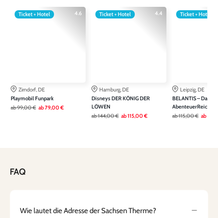
4.6
4.4
Ticket + Hotel
Ticket + Hotel
Ticket + Hotel
Zirndorf, DE
Hamburg, DE
Leipzig, DE
Playmobil Funpark
Disneys DER KÖNIG DER
BELANTIS – Das
LÖWEN
AbenteuerReich
ab
99,00 €
ab
79,00 €
ab
144,00 €
ab
115,00 €
ab
115,00 €
ab
79,
FAQ
Wie lautet die Adresse der Sachsen Therme?