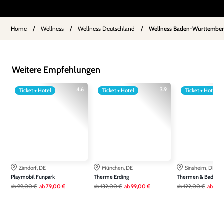
/
/
/
Home
Wellness
Wellness Deutschland
Wellness Baden-Württember
Weitere Empfehlungen
4.6
3.9
Ticket + Hotel
Ticket + Hotel
Ticket + Hotel
Zirndorf, DE
München, DE
Sinsheim, DE
Playmobil Funpark
Therme Erding
Thermen & Badewel
ab
99,00 €
ab
79,00 €
ab
132,00 €
ab
99,00 €
ab
122,00 €
ab
79,