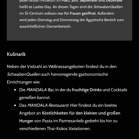
Jeden ersten Mittwoch im
März, Juni, September und Dezember
heißt es Ladies Day. An diesen Tagen sind die
SchwabenQuellen
im SI-Centrum exklusiv
nur für Frauen geöffnet
. Außerdem
wird jeden Dienstag und Donnerstag der Ägyptische Bereich zum
ausschließlichen Damenbereich.
Kulinarik
Neben der Vielzahl an Wellnessangeboten findest du in den
SchwabenQuellen
auch hervorragende gastronomische
Einrichtungen wie:
Die
MANDALA Bar
, in der du
fruchtige Drinks
und Cocktails
genießen kannst.
Das
MANDALA Restaurant
: Hier findest du ein breites
Angebot an
Köstlichkeiten für den kleinen und großen
Hunger
von Pasta im Parmesanleib gedreht bis hin zu
verschiedenen Thai-Kokos Variationen.