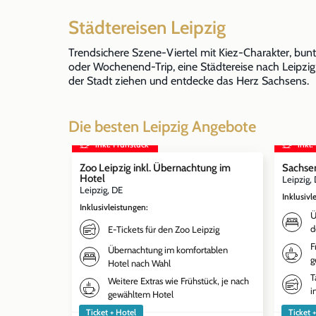
Städtereisen Leipzig
Trendsichere Szene-Viertel mit Kiez-Charakter, bunte
oder Wochenend-Trip, eine Städtereise nach Leipzig
der Stadt ziehen und entdecke das Herz Sachsens.
Die besten Leipzig Angebote
inkl. Frühstück
inkl.
Zoo Leipzig inkl. Übernachtung im
Sachse
Hotel
Leipzig,
Leipzig, DE
Inklusivl
Inklusivleistungen
:
Ü
d
E-Tickets für den Zoo Leipzig
F
Übernachtung im komfortablen
g
Hotel nach Wahl
T
Weitere Extras wie Frühstück, je nach
i
gewähltem Hotel
Ticket + Hotel
Ticket 