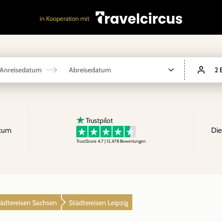
in Kooperation mit
Anreisedatum
Abreisedatum
2 
Trustpilot
 zum
Die
TrustScore 4.7 | 12,478
Bewertungen
ädtereisen Sachsen
Städtereisen Leipzig