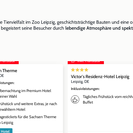
 Tiervielfalt im Zoo Leipzig, geschichtsträchtige Bauten und eine o
 begeistert seine Besucher durch
lebendige Atmosphäre und spekt
 Frühstück
inkl. Frühstück
n Therme
 DE
Victor's Residenz-Hotel Leipzig
Leipzig, DE
eistungen
:
Inklusivleistungen
:
bernachtung im Premium Hotel
einer Wahl
Tägliches Frühstück vom reichh
Buffet
rühstück und weitere Extras, je nach
ewähltem Hotel
agestickets für die Sachsen Therme
n Leipzig
+ Hotel