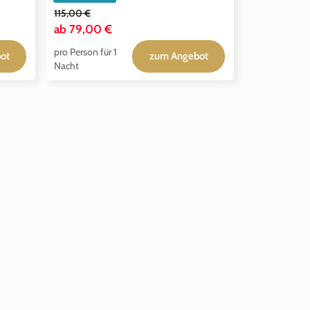
115,00 €
ab
79,00 €
pro Person für 1
ot
zum Angebot
Nacht