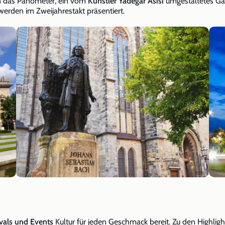
en das Panometer, ein vom
Künstler Yadegar Asisi
umgestaltetes Ga
rden im Zweijahrestakt präsentiert.
ivals und Events
Kultur für jeden Geschmack bereit. Zu den Highlight