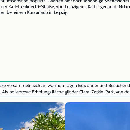
nicht umsonst so populär – warten hier doch
lebendige Szenevierte
it der Karl-Liebknecht-Straße, von Leipzigern „KarLi“ genannt. Neb
en bei einem Kurzurlaub in Leipzig.
ke versammeln sich an warmen Tagen Bewohner und Besucher der 
ls beliebteste Erholungsfläche gilt der Clara-Zetkin-Park, von d